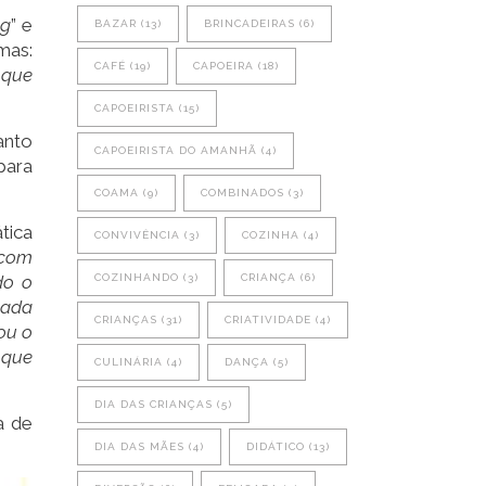
ng
” e
BAZAR
(13)
BRINCADEIRAS
(6)
mas:
CAFÉ
(19)
CAPOEIRA
(18)
 que
CAPOEIRISTA
(15)
anto
CAPOEIRISTA DO AMANHÃ
(4)
para
COAMA
(9)
COMBINADOS
(3)
tica
CONVIVÊNCIA
(3)
COZINHA
(4)
 com
do o
COZINHANDO
(3)
CRIANÇA
(6)
cada
CRIANÇAS
(31)
CRIATIVIDADE
(4)
ou o
 que
CULINÁRIA
(4)
DANÇA
(5)
DIA DAS CRIANÇAS
(5)
a de
DIA DAS MÃES
(4)
DIDÁTICO
(13)