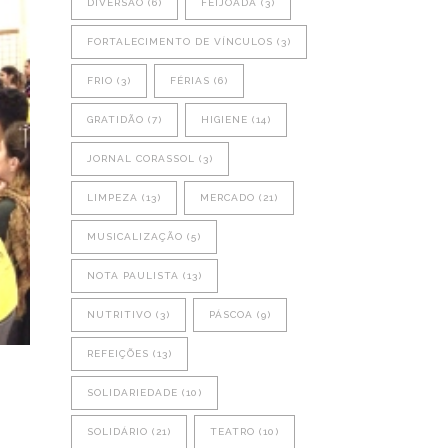
DIVERSÃO
(6)
FEIJOADA
(3)
FORTALECIMENTO DE VÍNCULOS
(3)
FRIO
(3)
FÉRIAS
(6)
GRATIDÃO
(7)
HIGIENE
(14)
JORNAL CORASSOL
(3)
LIMPEZA
(13)
MERCADO
(21)
MUSICALIZAÇÃO
(5)
NOTA PAULISTA
(13)
NUTRITIVO
(3)
PÁSCOA
(9)
REFEIÇÕES
(13)
SOLIDARIEDADE
(10)
SOLIDÁRIO
(21)
TEATRO
(10)