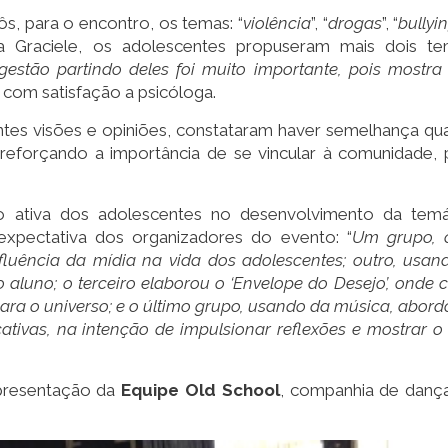
, para o encontro, os temas: “
violência
”, “
drogas
”, “
bullyi
a Graciele, os adolescentes propuseram mais dois te
gestão partindo deles foi muito importante, pois mostra
 com satisfação a psicóloga.
tes visões e opiniões, constataram haver semelhança qu
 reforçando a importância de se vincular à comunidade, 
o ativa dos adolescentes no desenvolvimento da temá
expectativa dos organizadores do evento: “
Um grupo,
fluência da mídia na vida dos adolescentes; outro, usan
 aluno; o terceiro elaborou o ‘Envelope do Desejo’, onde 
para o universo; e o último grupo, usando da música, abord
cativas, na intenção de impulsionar reflexões e mostrar o
apresentação da
Equipe Old School
, companhia de danç