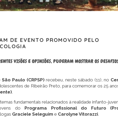
PAM DE EVENTO PROMOVIDO PELO
ICOLOGIA
ENTES VISÕES E OPINIÕES, PUDERAM MOSTRAR OS DESAFIO
e São Paulo (CRPSP)
recebeu, neste sábado (11), no
Ce
adolescentes de Ribeirão Preto, para comemorar os 25 ano
cente)
.
 temas fundamentais relacionados à realidade infanto-juveni
 jovens do
Programa Profissional do Futuro (Pro
ólogas
Graciele Seleguim
e
Carolyne Vitorazzi
.