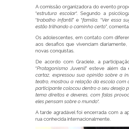
A comissão organizadora do evento propôs
“
estrutura escolar
“. Segundo a psicólog
“
trabalho infantil
” e “
família
. “
Ver essa su
estão trilhando o caminho certo
”, comenta
Os adolescentes, em contato com diferen
aos desafios que vivenciam diariamente,
novas conquistas.
De acordo com Graciele, a participaçã
“
Protagonismo Juvenil
” esteve além da 
cartaz, expressou sua opinião sobre a in
teatro, mostrou a relação da escola com o
participante colocou dentro o seu desejo 
tema direitos e deveres, com falas provo
eles pensam sobre o mundo
“.
A tarde agradável foi encerrada com a 
rua conhecida internacionalmente.