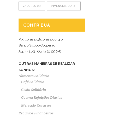
VALORES
(5)
VIVENCIANDO
(3)
CONTRIBUA
PIX: corassol@corassol.org.br
Banco Sicoob Cooperac
Ag. 4411-3 | Conta 21.990-8
OUTRAS MANEIRAS DE REALIZAR
SONHOS:
Alimento Solidário
Café Solidário
Cesta Solidária
Coama Refeições Diárias
Mercado Corassol
Recursos Financeiros