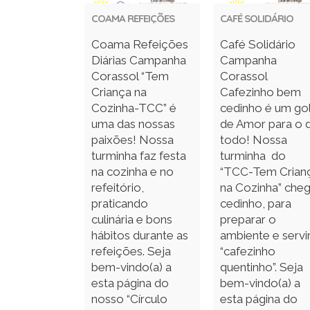
COAMA REFEIÇÕES
CAFÉ SOLIDÁRIO
Coama Refeições
Café Solidário
Diárias Campanha
Campanha
Corassol “Tem
Corassol
Criança na
Cafezinho bem
Cozinha-TCC” é
cedinho é um go
uma das nossas
de Amor para o d
paixões! Nossa
todo! Nossa
turminha faz festa
turminha do
na cozinha e no
“TCC-Tem Crian
refeitório,
na Cozinha” che
praticando
cedinho, para
culinária e bons
preparar o
hábitos durante as
ambiente e servi
refeições. Seja
“cafezinho
bem-vindo(a) a
quentinho”. Seja
esta página do
bem-vindo(a) a
nosso “Círculo
esta página do