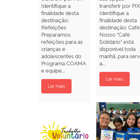
Identifique a
transferir por PIX
finalidade desta
Identifique a
destinação:
finalidade desta
Refeições
destinação: Café
Preparamos
Nosso “Café
refeições para as
Solidário” está
crianças e
disponível toda
adolescentes do
manhã, para serv
Programa COAMA
a...
e equipe...
Ler mais
Ler mais