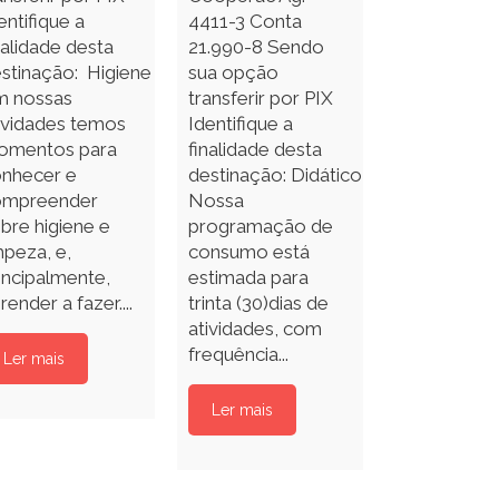
entifique a
4411-3 Conta
nalidade desta
21.990-8 Sendo
stinação: Higiene
sua opção
m nossas
transferir por PIX
ividades temos
Identifique a
omentos para
finalidade desta
nhecer e
destinação: Didático
ompreender
Nossa
bre higiene e
programação de
mpeza, e,
consumo está
incipalmente,
estimada para
render a fazer....
trinta (30)dias de
atividades, com
frequência...
Ler mais
Ler mais