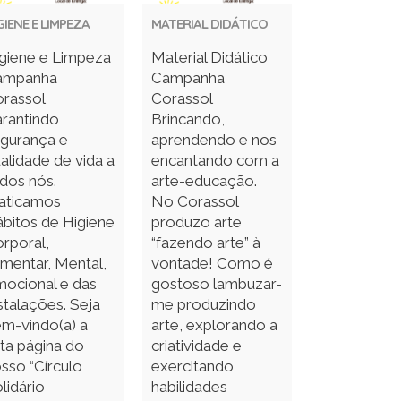
GIENE E LIMPEZA
MATERIAL DIDÁTICO
giene e Limpeza
Material Didático
ampanha
Campanha
rassol
Corassol
rantindo
Brincando,
gurança e
aprendendo e nos
alidade de vida a
encantando com a
dos nós.
arte-educação.
aticamos
No Corassol
bitos de Higiene
produzo arte
rporal,
“fazendo arte” à
imentar, Mental,
vontade! Como é
ocional e das
gostoso lambuzar-
stalações. Seja
me produzindo
m-vindo(a) a
arte, explorando a
ta página do
criatividade e
sso “Círculo
exercitando
lidário
habilidades