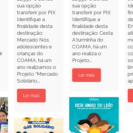
sua opção
sua opção
Id
transferir por PIX
transferir por PIX
fi
Identifique a
Identifique a
de
finalidade desta
finalidade desta
E
destinação:
destinação: Cesta
at
Mercado Nós,
A turminha do
m
adolescentes e
COAMA, há um
co
ir
crianças do
ano realiza o
c
COAMA, há um
Projeto...
so
ano realizamos o
li
Projeto “Mercado
pr
Ler mais
Solidário...
ap
Ler mais