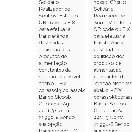
Solidário
nosso “Círculo
Realizador de
Solidário
Sonhos”. Este é o
Realizador de
QR code ou PIX,
Sonhos”. Este é 
para efetuar a
QR code ou PIX,
transferência
para efetuar a
destinada à
transferência
aquisição dos
destinada à
produtos de
aquisição dos
alimentação
produtos de
constantes da
alimentação
relação disponível
constantes da
abaixo. - PIX:
relação disponív
corassol@corassol.org.br
abaixo. - PIX:
Banco Sicoob
corassol@corass
Cooperac Ag.
Banco Sicoob
4411-3 Conta
Cooperac Ag.
21.990-8 Sendo
4411-3 Conta
sua opção
21.990-8 Sendo
transferir por PIX
sua opção