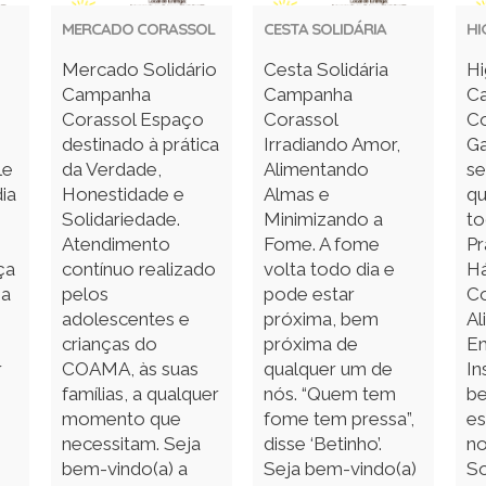
MERCADO CORASSOL
CESTA SOLIDÁRIA
HI
Mercado Solidário
Cesta Solidária
Hi
Campanha
Campanha
C
Corassol Espaço
Corassol
Co
destinado à prática
Irradiando Amor,
Ga
le
da Verdade,
Alimentando
se
ia
Honestidade e
Almas e
qu
Solidariedade.
Minimizando a
to
Atendimento
Fome. A fome
Pr
ça
contínuo realizado
volta todo dia e
Há
ga
pelos
pode estar
Co
adolescentes e
próxima, bem
Al
crianças do
próxima de
Em
r
COAMA, às suas
qualquer um de
In
famílias, a qualquer
nós. “Quem tem
be
momento que
fome tem pressa”,
es
necessitam. Seja
disse ‘Betinho’.
no
bem-vindo(a) a
Seja bem-vindo(a)
So