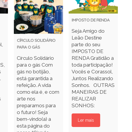
IMPOSTO DE RENDA
Seja Amigo do
P
Leão Destine
CÍRCULO SOLIDÁRIO
l,
parte do seu
PARA O GÁS
IMPOSTO DE
Círculo Solidário
RENDA Gratidão a
S,
para o gás Com
toda participação!
s
gás no botijão,
Vocês e Corassol,
l
está garantida a
Juntos Realizando
refeição. A vida
Sonhos. OUTRAS
como ela é, e com
MANEIRAS DE
s
arte nos
REALIZAR
preparamos para
SONHOS:
o futuro! Seja
bem-vindo(a) a
Ler mais
esta página do