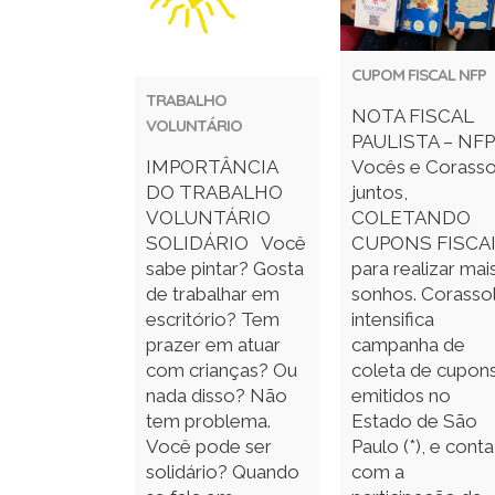
CUPOM FISCAL NFP
TRABALHO
NOTA FISCAL
VOLUNTÁRIO
PAULISTA – NF
IMPORTÂNCIA
Vocês e Corasso
DO TRABALHO
juntos,
VOLUNTÁRIO
COLETANDO
SOLIDÁRIO Você
CUPONS FISCAI
sabe pintar? Gosta
para realizar mai
de trabalhar em
sonhos. Corasso
escritório? Tem
intensifica
prazer em atuar
campanha de
com crianças? Ou
coleta de cupon
nada disso? Não
emitidos no
tem problema.
Estado de São
Você pode ser
Paulo (*), e conta
solidário? Quando
com a