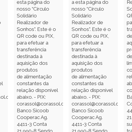
esta página do
a esta página do
Re
nosso “Círculo
nosso “Círculo
So
Solidário
Solidário
QR
o
Realizador de
Realizador de
pa
Sonhos”. Este é o
Sonhos”. Este é o
tr
QR code ou PIX,
QR code ou PIX,
de
para efetuar a
para efetuar a
aq
transferência
transferência
pr
destinada à
destinada à
de
aquisição dos
aquisição dos
li
produtos
produtos
co
de alimentação
de alimentação
re
el
constantes da
constantes da
ab
relação disponível
relação disponível
co
ol.org.br
abaixo. - PIX:
abaixo. - PIX:
B
corassol@corassol.org.br
corassol@corassol.org.br
Co
Banco Sicoob
Banco Sicoob
44
Cooperac Ag.
Cooperac Ag.
21
4411-3 Conta
4411-3 Conta
su
21.990-8 Sendo
21.990-8 Sendo
tr