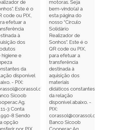
alizador de
motoras. Seja
nhos”. Este é o
bem-vindo(a) a
 code ou PIX,
esta página do
ra efetuar a
nosso “Círculo
ansferência
Solidário
stinada à
Realizador de
uisição dos
Sonhos”. Este é o
odutos
QR code ou PIX,
 higiene e
para efetuar a
mpeza
transferência
nstantes da
destinada à
lação disponível
aquisição dos
aixo. - PIX:
materiais
rassol@corassol.org.br
didáticos constantes
anco Sicoob
da relação
operac Ag.
disponível abaixo. -
11-3 Conta
PIX:
.990-8 Sendo
corassol@corassol.org.br
a opção
Banco Sicoob
ansferir por PIX
Cooperac Ag.