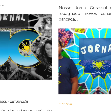
...
Nosso Jornal Corassol 
repaginado, novos cenár
bancada,...
SSOL – OUTUBRO/21
01/10/2021
ês das crianças, mês de